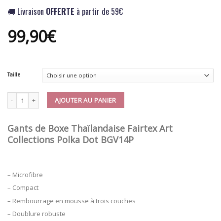
🚚 Livraison
OFFERTE
à partir de 59€
99,90
€
Taille
quantité de Gants Boxe Thai Fairtex Art Collections Polka Dot BGV14P
AJOUTER AU PANIER
Gants de Boxe Thaïlandaise Fairtex Art
Collections Polka Dot BGV14P
– Microfibre
– Compact
– Rembourrage en mousse à trois couches
– Doublure robuste