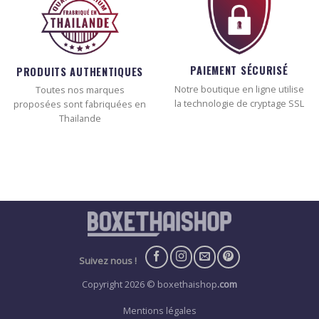
PAIEMENT SÉCURISÉ
PRODUITS AUTHENTIQUES
Notre boutique en ligne utilise
Toutes nos marques
la technologie de cryptage SSL
proposées sont fabriquées en
Thailande
Suivez nous !
Copyright 2026 © boxethaishop
.com
Mentions légales