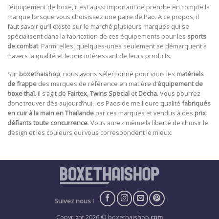
l’équipement de boxe, il est aussi important de prendre en compte la
marque lorsque vous choisissez une paire de Pao. A ce propos, il
faut savoir qu’il existe sur le marché plusieurs marques qui se
spécialisent dans la fabrication de ces équipements pour les
sports
de combat
. Parmi elles, quelques-unes seulement se démarquent à
travers la qualité et le prix intéressant de leurs produits.
Sur
boxethaishop
, nous avons sélectionné pour vous les
matériels
de frappe
des marques de référence en matière d’
équipement de
boxe thaï
. Il s’agit de
Fairtex
,
Twins Special
et
Decha
. Vous pourrez
donc trouver dès aujourd’hui, les Paos de meilleure qualité
fabriqués
en cuir à la main en Thaïlande
par ces marques et vendus à des
prix
défiants toute concurrence
. Vous aurez même la liberté de choisir le
design et les couleurs qui vous correspondent le mieux.
Suivez nous !
Copyright 2026 © boxethaishop
.com