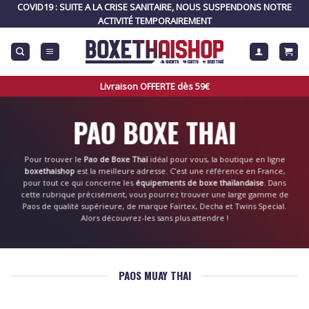
Skip
COVID19 : SUITE A LA CRISE SANITAIRE, NOUS SUSPENDONS NOTRE
to
ACTIVITÉ TEMPORAIREMENT
content
Livraison OFFERTE dès 59€
PAO BOXE THAI
Pour trouver le
Pao de Boxe Thaï
idéal pour vous, la boutique en ligne
boxethaishop
est la meilleure adresse. C’est une référence en France,
pour tout ce qui concerne les
équipements de boxe thaïlandaise
. Dans
cette rubrique précisément, vous pourrez trouver une large gamme de
Paos de qualité supérieure, de marque Fairtex, Decha et Twins Special.
Alors découvrez-les sans plus attendre !
PAOS MUAY THAI