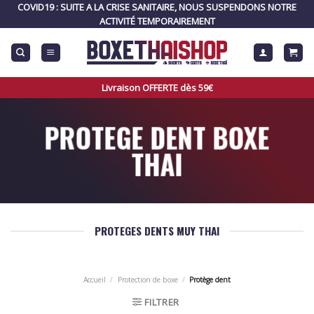
Skip
COVID19 : SUITE A LA CRISE SANITAIRE, NOUS SUSPENDONS NOTRE
to
ACTIVITÉ TEMPORAIREMENT
content
Livraison OFFERTE dès 59€
PROTEGE DENT BOXE
THAI
PROTEGES DENTS MUY THAI
Accueil
/
Protection de boxe
/
Protège dent
FILTRER