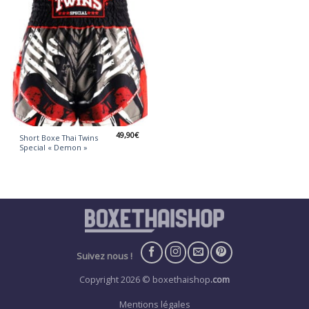
49,90
€
Short Boxe Thai Twins
Special « Demon »
Suivez nous !
Copyright 2026 © boxethaishop
.com
Mentions légales