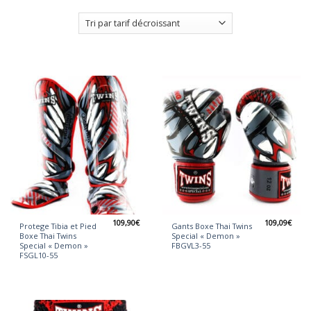
109,90
€
109,09
€
Protege Tibia et Pied
Gants Boxe Thai Twins
Boxe Thai Twins
Special « Demon »
Special « Demon »
FBGVL3-55
FSGL10-55