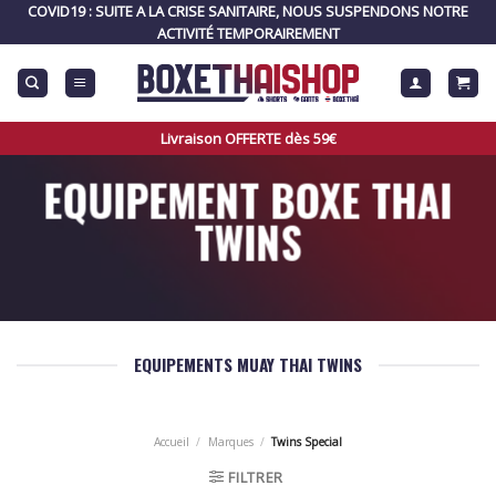
Skip
COVID19 : SUITE A LA CRISE SANITAIRE, NOUS SUSPENDONS NOTRE
to
ACTIVITÉ TEMPORAIREMENT
content
Livraison OFFERTE dès 59€
EQUIPEMENT BOXE THAI
TWINS
EQUIPEMENTS MUAY THAI TWINS
Accueil
/
Marques
/
Twins Special
FILTRER