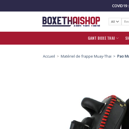
Skip
COVID19 
to
content
Reche
pour 
GANT BOXE THAI
S
Accueil
>
Matériel de frappe Muay-Thai >
Pao Mu