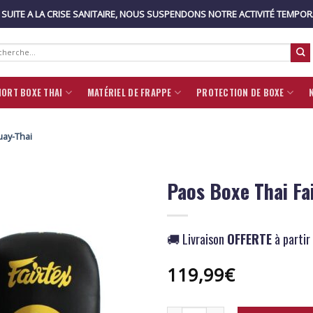
: SUITE A LA CRISE SANITAIRE, NOUS SUSPENDONS NOTRE ACTIVITÉ TEMPO
rche
:
HORT BOXE THAI
MATÉRIEL DE FRAPPE
PROTECTION DE BOXE
ay-Thai
Paos Boxe Thai Fa
🚚 Livraison
OFFERTE
à partir
119,99
€