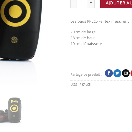
quantité de Paos Boxe Thai Fairte
AJOUTER AU
Les paos KPLC5 Fairtex mesurent :
20 cm de large
38 cm de haut
10 cm d’épaisseur
Partage ce produit :
UGS :
F-KPLC5