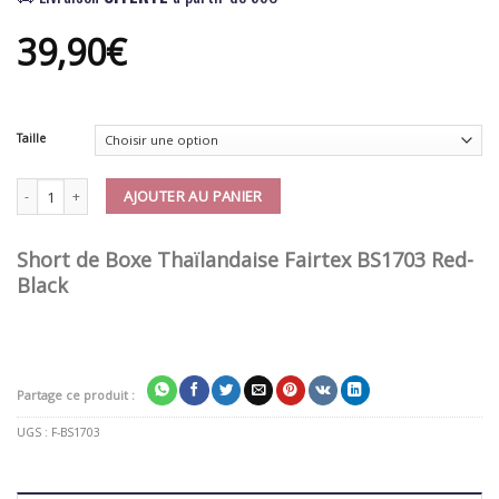
39,90
€
Taille
quantité de Short Boxe Thai Fairtex BS1703 Red/Black
AJOUTER AU PANIER
Short de Boxe Thaïlandaise Fairtex BS1703 Red-
Black
Partage ce produit :
UGS :
F-BS1703