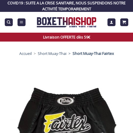
Skip
COVID19 : SUITE A LA CRISE SANITAIRE, NOUS SUSPENDONS NOTRE
to
ACTIVITÉ TEMPORAIREMENT
content
Livraison OFFERTE dès 59€
Accueil
>
Short Muay-Thai >
Short Muay-Thai Fairtex