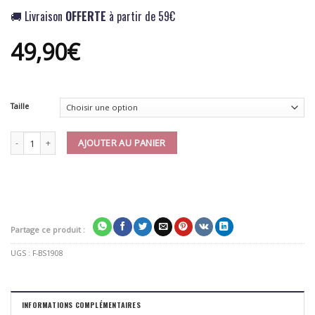
🚚 Livraison
OFFERTE
à partir de 59€
49,90
€
Taille
quantité de Short Boxe Thai Fairtex BS1908 "Satoru Collection"
AJOUTER AU PANIER
Partage ce produit :
UGS :
F-BS1908
INFORMATIONS COMPLÉMENTAIRES