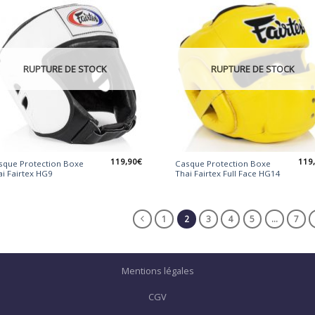
RUPTURE DE STOCK
RUPTURE DE STOCK
119,90
€
119
sque Protection Boxe
Casque Protection Boxe
i Fairtex HG9
Thai Fairtex Full Face HG14
1
2
3
4
5
…
7
Mentions légales
CGV