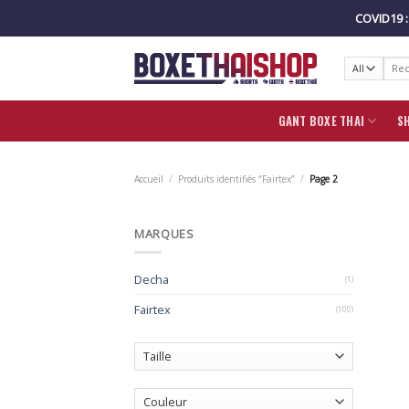
Skip
COVID19 
to
content
Reche
pour :
GANT BOXE THAI
S
Accueil
/
Produits identifiés “Fairtex”
/
Page 2
MARQUES
Decha
(1)
Fairtex
(100)