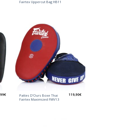
Fairtex Uppercut Bag HB11
,99
€
119,90
€
Pattes D’Ours Boxe Thai
Fairtex Maximized FMV13