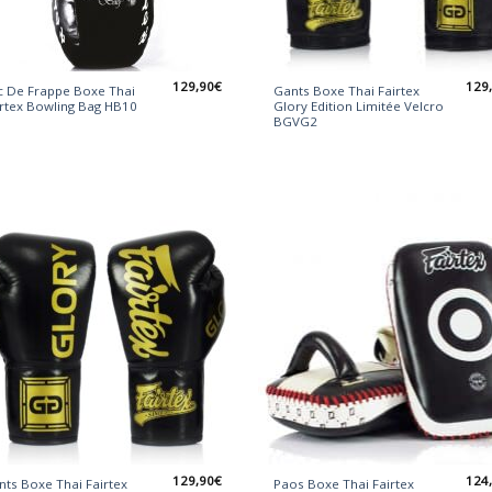
129,90
€
129
c De Frappe Boxe Thai
Gants Boxe Thai Fairtex
irtex Bowling Bag HB10
Glory Edition Limitée Velcro
BGVG2
129,90
€
124
ts Boxe Thai Fairtex
Paos Boxe Thai Fairtex