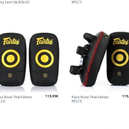
ory Lace Up BGLG1
KPLC1
119,99
€
119
os Boxe Thai Fairtex
Paos Boxe Thai Fairtex
LC6
KPLC5