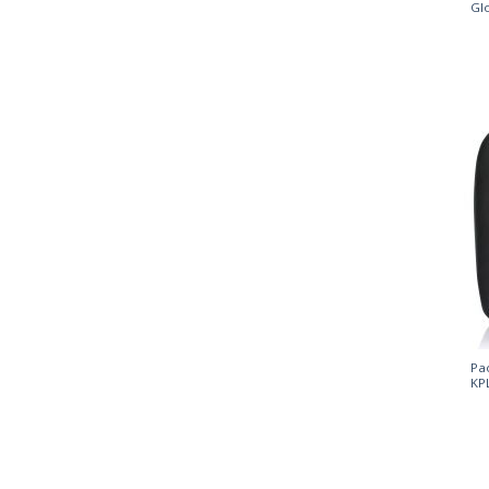
Gl
Pa
KP