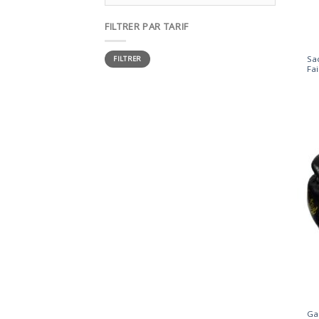
FILTRER PAR TARIF
Prix
Prix
Sa
FILTRER
min
max
Fa
Gan