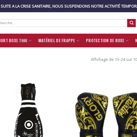
: SUITE A LA CRISE SANITAIRE, NOUS SUSPENDONS NOTRE ACTIVITÉ TEMPO
rche
HORT BOXE THAI
MATÉRIEL DE FRAPPE
PROTECTION DE BOXE
Affichage de 13–24 sur 10