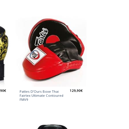
,90
€
129,90
€
Pattes D’Ours Boxe Thai
Fairtex Ultimate Contoured
FMV9