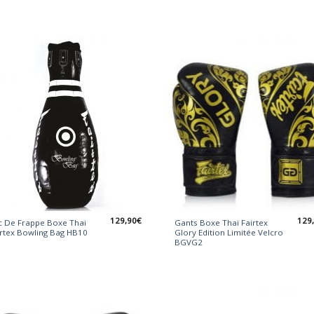
129,90
€
129
c De Frappe Boxe Thai
Gants Boxe Thai Fairtex
irtex Bowling Bag HB10
Glory Edition Limitée Velcro
BGVG2