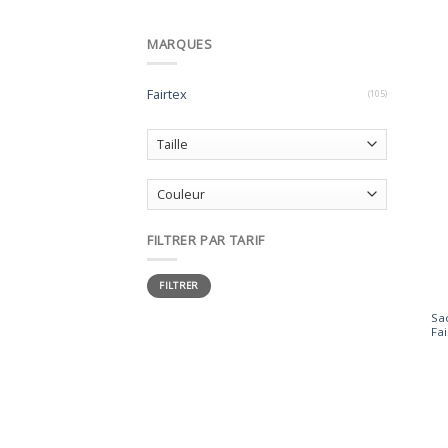
MARQUES
Fairtex
(105)
FILTRER PAR TARIF
Prix
Prix
FILTRER
min
max
Sa
Fa