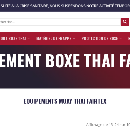
: SUITE A LA CRISE SANITAIRE, NOUS SUSPENDONS NOTRE ACTIVITÉ TEMPO
rche
:
HORT BOXE THAI
MATÉRIEL DE FRAPPE
PROTECTION DE BOXE
EMENT BOXE THAI F
EQUIPEMENTS MUAY THAI FAIRTEX
Affichage de 13–24 sur 10