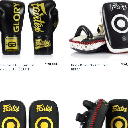
129,90
€
124
ts Boxe Thai Fairtex
Paos Boxe Thai Fairtex
ory Lace Up BGLG1
KPLC1